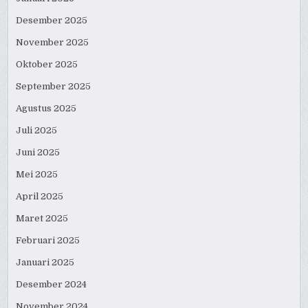
Desember 2025
November 2025
Oktober 2025
September 2025
Agustus 2025
Juli 2025
Juni 2025
Mei 2025
April 2025
Maret 2025
Februari 2025
Januari 2025
Desember 2024
November 2024