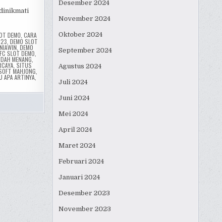
Desember 2024
dinikmati
November 2024
Oktober 2024
LOT DEMO
,
CARA
123
,
DEMO SLOT
NIAWIN
,
DEMO
September 2024
FC SLOT DEMO
,
UDAH MENANG
,
RCAYA
,
SITUS
Agustus 2024
 SOFT MAHJONG
,
U APA ARTINYA
,
Juli 2024
Juni 2024
Mei 2024
April 2024
Maret 2024
Februari 2024
Januari 2024
Desember 2023
November 2023