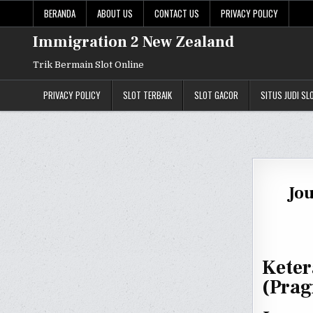
Skip
BERANDA
ABOUT US
CONTACT US
PRIVACY POLICY
to
content
Immigration 2 New Zealand
Trik Bermain Slot Online
PRIVACY POLICY
SLOT TERBAIK
SLOT GACOR
SITUS JUDI SL
Jou
Keter
(Prag