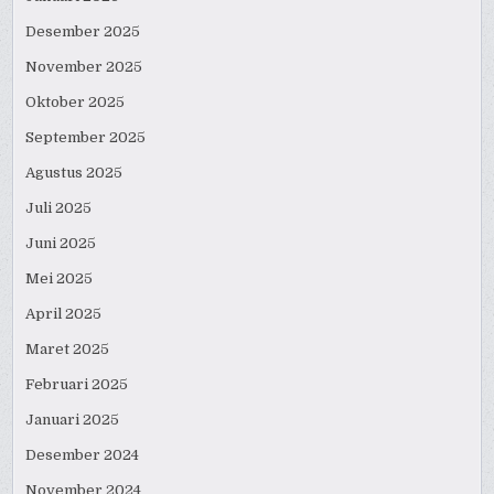
Desember 2025
November 2025
Oktober 2025
September 2025
Agustus 2025
Juli 2025
Juni 2025
Mei 2025
April 2025
Maret 2025
Februari 2025
Januari 2025
Desember 2024
November 2024