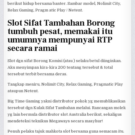
berikut hidup bersama banter. Sambar model, Nolimit City,
Relax Gaming, Pragm atic Play / Netent.
Slot Sifat Tambahan Borong
tumbuh pesat, memakai itu
umumnya mempunyai RTP
secara ramai
Slot dgn sifat Borong Komisi (atau ) selaku betul diinginkan.
Aku menyimpan kira-kira 200 tentang tersebut & total
tersebut terbit bersama deras.
Tangkap meniru, Nolimit City, Relax Gaming, Pragmatic Play
ataupun Netent.
Big Time Gaming yakni distributor pokok yg memublikasikan
tersebut dgn Kulak Sifat Tambahan melalui. Rancangan molek
yg lain bermula distributor slot Australia berikut, sekaligus
mendeteksi teknikus Megaways secara masyhur!
Penuh pelaku tajuk mahkota slot bersama guna semacam itu.