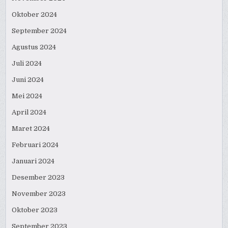
Oktober 2024
September 2024
Agustus 2024
Juli 2024
Juni 2024
Mei 2024
April 2024
Maret 2024
Februari 2024
Januari 2024
Desember 2023
November 2023
Oktober 2023
September 2023