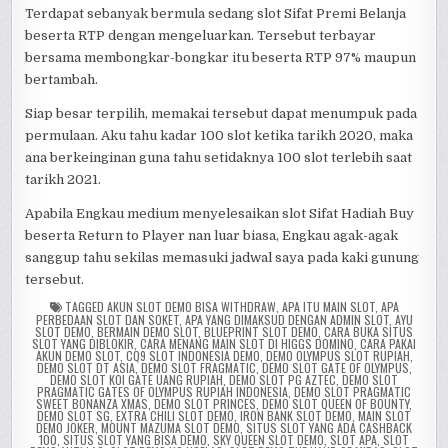
Terdapat sebanyak bermula sedang slot Sifat Premi Belanja
beserta RTP dengan mengeluarkan. Tersebut terbayar
bersama membongkar-bongkar itu beserta RTP 97% maupun
bertambah.
Siap besar terpilih, memakai tersebut dapat menumpuk pada
permulaan. Aku tahu kadar 100 slot ketika tarikh 2020, maka
ana berkeinginan guna tahu setidaknya 100 slot terlebih saat
tarikh 2021.
Apabila Engkau medium menyelesaikan slot Sifat Hadiah Buy
beserta Return to Player nan luar biasa, Engkau agak-agak
sanggup tahu sekilas memasuki jadwal saya pada kaki gunung
tersebut.
TAGGED
AKUN SLOT DEMO BISA WITHDRAW
,
APA ITU MAIN SLOT
,
APA
PERBEDAAN SLOT DAN SOKET
,
APA YANG DIMAKSUD DENGAN ADMIN SLOT
,
AYU
SLOT DEMO
,
BERMAIN DEMO SLOT
,
BLUEPRINT SLOT DEMO
,
CARA BUKA SITUS
SLOT YANG DIBLOKIR
,
CARA MENANG MAIN SLOT DI HIGGS DOMINO
,
CARA PAKAI
AKUN DEMO SLOT
,
CQ9 SLOT INDONESIA DEMO
,
DEMO OLYMPUS SLOT RUPIAH
,
DEMO SLOT DT ASIA
,
DEMO SLOT FRAGMATIC
,
DEMO SLOT GATE OF OLYMPUS
,
DEMO SLOT KOI GATE UANG RUPIAH
,
DEMO SLOT PG AZTEC
,
DEMO SLOT
PRAGMATIC GATES OF OLYMPUS RUPIAH INDONESIA
,
DEMO SLOT PRAGMATIC
SWEET BONANZA XMAS
,
DEMO SLOT PRINCES
,
DEMO SLOT QUEEN OF BOUNTY
,
DEMO SLOT SG
,
EXTRA CHILI SLOT DEMO
,
IRON BANK SLOT DEMO
,
MAIN SLOT
DEMO JOKER
,
MOUNT MAZUMA SLOT DEMO
,
SITUS SLOT YANG ADA CASHBACK
100
,
SITUS SLOT YANG BISA DEMO
,
SKY QUEEN SLOT DEMO
,
SLOT APA
,
SLOT