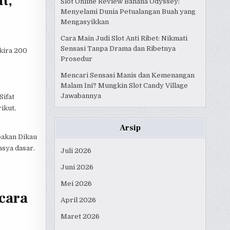
t,
Slot Online Review Banana Odyssey:
Menyelami Dunia Petualangan Buah yang
Mengasyikkan
Cara Main Judi Slot Anti Ribet: Nikmati
Sensasi Tanpa Drama dan Ribetnya
-kira 200
Prosedur
Mencari Sensasi Manis dan Kemenangan
Malam Ini? Mungkin Slot Candy Village
Jawabannya
Sifat
ikut,
Arsip
pakan Dikau
sya dasar.
Juli 2026
Juni 2026
Mei 2026
ecara
April 2026
Maret 2026