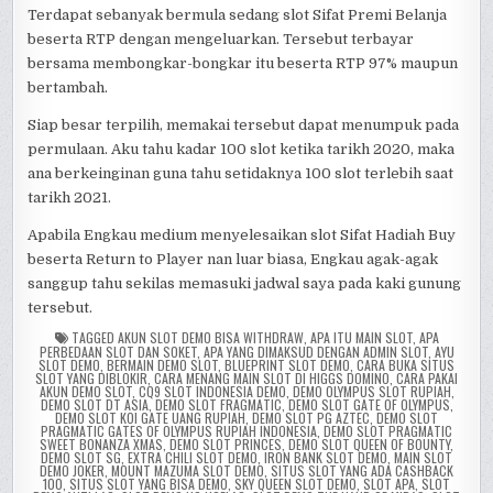
Terdapat sebanyak bermula sedang slot Sifat Premi Belanja
beserta RTP dengan mengeluarkan. Tersebut terbayar
bersama membongkar-bongkar itu beserta RTP 97% maupun
bertambah.
Siap besar terpilih, memakai tersebut dapat menumpuk pada
permulaan. Aku tahu kadar 100 slot ketika tarikh 2020, maka
ana berkeinginan guna tahu setidaknya 100 slot terlebih saat
tarikh 2021.
Apabila Engkau medium menyelesaikan slot Sifat Hadiah Buy
beserta Return to Player nan luar biasa, Engkau agak-agak
sanggup tahu sekilas memasuki jadwal saya pada kaki gunung
tersebut.
TAGGED
AKUN SLOT DEMO BISA WITHDRAW
,
APA ITU MAIN SLOT
,
APA
PERBEDAAN SLOT DAN SOKET
,
APA YANG DIMAKSUD DENGAN ADMIN SLOT
,
AYU
SLOT DEMO
,
BERMAIN DEMO SLOT
,
BLUEPRINT SLOT DEMO
,
CARA BUKA SITUS
SLOT YANG DIBLOKIR
,
CARA MENANG MAIN SLOT DI HIGGS DOMINO
,
CARA PAKAI
AKUN DEMO SLOT
,
CQ9 SLOT INDONESIA DEMO
,
DEMO OLYMPUS SLOT RUPIAH
,
DEMO SLOT DT ASIA
,
DEMO SLOT FRAGMATIC
,
DEMO SLOT GATE OF OLYMPUS
,
DEMO SLOT KOI GATE UANG RUPIAH
,
DEMO SLOT PG AZTEC
,
DEMO SLOT
PRAGMATIC GATES OF OLYMPUS RUPIAH INDONESIA
,
DEMO SLOT PRAGMATIC
SWEET BONANZA XMAS
,
DEMO SLOT PRINCES
,
DEMO SLOT QUEEN OF BOUNTY
,
DEMO SLOT SG
,
EXTRA CHILI SLOT DEMO
,
IRON BANK SLOT DEMO
,
MAIN SLOT
DEMO JOKER
,
MOUNT MAZUMA SLOT DEMO
,
SITUS SLOT YANG ADA CASHBACK
100
,
SITUS SLOT YANG BISA DEMO
,
SKY QUEEN SLOT DEMO
,
SLOT APA
,
SLOT