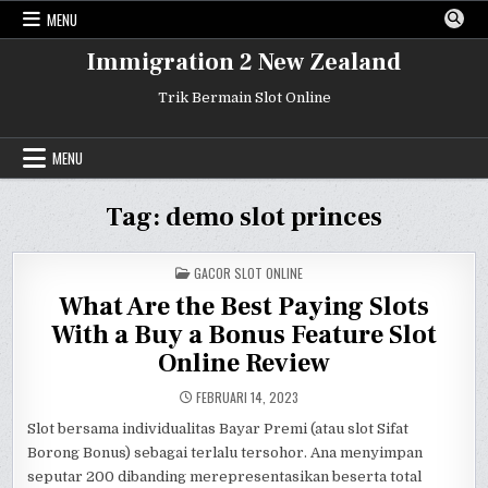
Skip
MENU
to
content
Immigration 2 New Zealand
Trik Bermain Slot Online
MENU
Tag:
demo slot princes
POSTED
GACOR SLOT ONLINE
IN
What Are the Best Paying Slots
With a Buy a Bonus Feature Slot
Online Review
FEBRUARI 14, 2023
Slot bersama individualitas Bayar Premi (atau slot Sifat
Borong Bonus) sebagai terlalu tersohor. Ana menyimpan
seputar 200 dibanding merepresentasikan beserta total