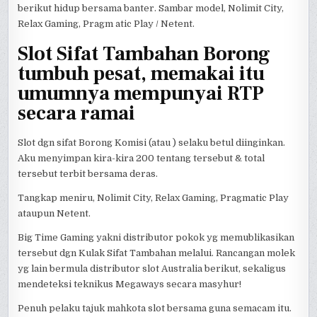
berikut hidup bersama banter. Sambar model, Nolimit City,
Relax Gaming, Pragm atic Play / Netent.
Slot Sifat Tambahan Borong
tumbuh pesat, memakai itu
umumnya mempunyai RTP
secara ramai
Slot dgn sifat Borong Komisi (atau ) selaku betul diinginkan.
Aku menyimpan kira-kira 200 tentang tersebut & total
tersebut terbit bersama deras.
Tangkap meniru, Nolimit City, Relax Gaming, Pragmatic Play
ataupun Netent.
Big Time Gaming yakni distributor pokok yg memublikasikan
tersebut dgn Kulak Sifat Tambahan melalui. Rancangan molek
yg lain bermula distributor slot Australia berikut, sekaligus
mendeteksi teknikus Megaways secara masyhur!
Penuh pelaku tajuk mahkota slot bersama guna semacam itu.