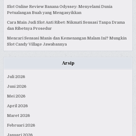
Slot Online Review Banana Odyssey: Menyelami Dunia
Petualangan Buah yang Mengasyikkan
Cara Main Judi Slot Anti Ribet: Nikmati Sensasi Tanpa Drama
dan Ribetnya Prosedur
Mencari Sensasi Manis dan Kemenangan Malam Ini? Mungkin
Slot Candy Village Jawabannya
Arsip
Juli 2026
Juni 2026
Mei 2026
April 2026
Maret 2026
Februari 2026
Januari 2026