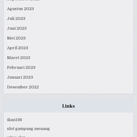
Agustus 2023
Juli 2023
Juni 2023
Mei 2023
April 2023
Maret 2023
Februari 2023
Januari 2023
Desember 2022
Links
ikan138
slot gampang menang