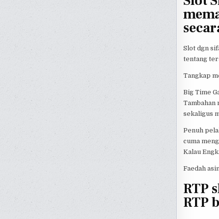
Slot 
mema
secar
Slot dgn si
tentang ter
Tangkap men
Big Time G
Tambahan me
sekaligus 
Penuh pela
cuma menga
Kalau Engk
Faedah asi
RTP s
RTP b