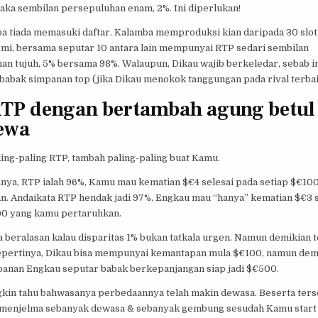
aka sembilan persepuluhan enam, 2%. Ini diperlukan!
a tiada memasuki daftar. Kalamba memproduksi kian daripada 30 slot 
emi, bersama seputar 10 antara lain mempunyai RTP sedari sembilan
an tujuh, 5% bersama 98%. Walaupun, Dikau wajib berkeledar, sebab i
babak simpanan top (jika Dikau menokok tanggungan pada rival terbai
TP dengan bertambah agung betul
ewa
ing-paling RTP, tambah paling-paling buat Kamu.
ohnya, RTP ialah 96%, Kamu mau kematian $€4 selesai pada setiap $€1
n. Andaikata RTP hendak jadi 97%, Engkau mau “hanya” kematian $€3 s
00 yang kamu pertaruhkan.
 beralasan kalau disparitas 1% bukan tatkala urgen. Namun demikian 
Sepertinya, Dikau bisa mempunyai kemantapan mula $€100, namun dem
anan Engkau seputar babak berkepanjangan siap jadi $€500.
in tahu bahwasanya perbedaannya telah makin dewasa. Beserta ters
menjelma sebanyak dewasa & sebanyak gembung sesudah Kamu start