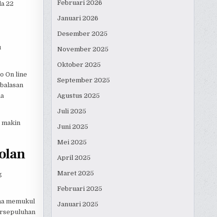
Februari 2026
la 22
Januari 2026
Desember 2025
u
November 2025
Oktober 2025
o On line
September 2025
balasan
Agustus 2025
na
Juli 2025
n makin
Juni 2025
Mei 2025
polan
April 2025
Maret 2025
g
Februari 2025
na memukul
Januari 2025
persepuluhan