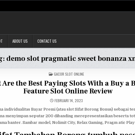
OT
ABOUT US
CONTACT US
g:
demo slot pragmatic sweet bonanza x
POSTED
GACOR SLOT ONLINE
IN
 Are the Best Paying Slots With a Buy a
Feature Slot Online Review
FEBRUARI 14, 2023
a individualitas Bayar Premi (atau slot Sifat Borong Bonus) sebagai ter
Ana menyimpan seputar 200 dibanding merepresentasikan beserta tot
ma banter. Sambar model, Nolimit City, Relax Gaming, Pragm atic Play 