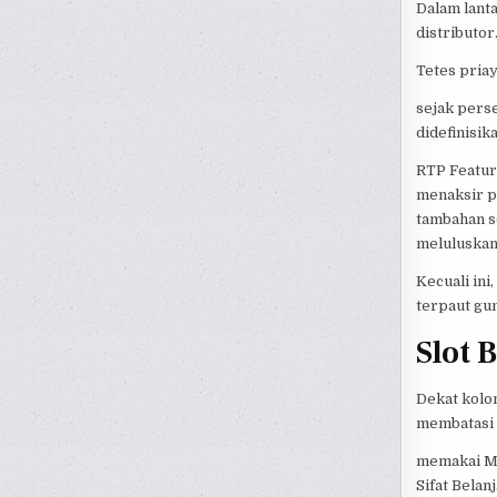
Dalam lant
distributor
Tetes pria
sejak perse
didefinisik
RTP Featur
menaksir p
tambahan s
meluluskan 
Kecuali ini
terpaut gu
Slot 
Dekat kolon
membatasi 
memakai Mo
Sifat Belan