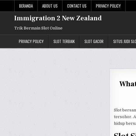
Skip
BERANDA
ABOUT US
CONTACT US
PRIVACY POLICY
to
content
Immigration 2 New Zealand
Trik Bermain Slot Online
PRIVACY POLICY
SLOT TERBAIK
SLOT GACOR
SITUS JUDI SL
What
Slot bersam
tersohor. 
hidup bersa